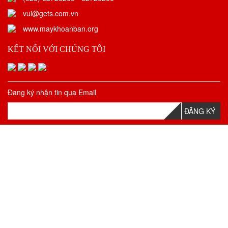
vui@gets.com.vn
www.maykhoanban.org
KẾT NỐI VỚI CHÚNG TÔI
Đang ký nhận tin qua Email
ĐĂNG KÝ
THỐNG KÊ TRUY CẬP
Đang truy cập:
2
Trong ngày:
90
Trong tháng:
1472
Tổng truy cập:
1324685
Thiết kế website
:
Phương Nam Vina