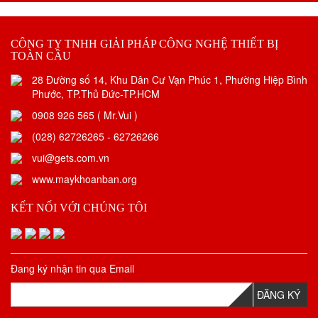
CÔNG TY TNHH GIẢI PHÁP CÔNG NGHỆ THIẾT BỊ
TOÀN CẦU
28 Đường số 14, Khu Dân Cư Vạn Phúc 1, Phường Hiệp Bình
Phước, TP.Thủ Đức-TP.HCM
0908 926 565 ( Mr.Vui )
(028) 62726265 - 62726266
vui@gets.com.vn
www.maykhoanban.org
KẾT NỐI VỚI CHÚNG TÔI
Đang ký nhận tin qua Email
ĐĂNG KÝ