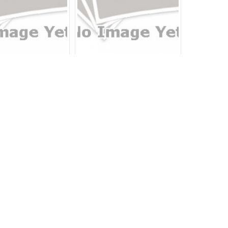
n từ kèm ta rô hiệu
Máy khoan từ đế xoay hiệu
tor Element 50
Powerbor PB100E
iá: Liên hệ
Giá: Liên hệ
Chi tiết
Chi tiết