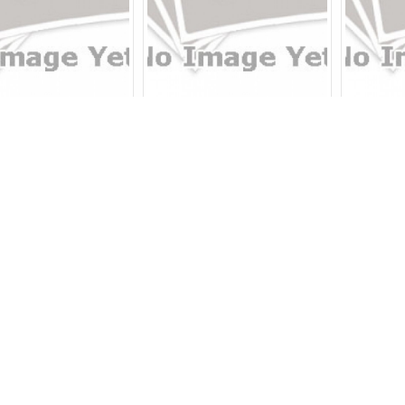
oan phay hiệu Rong
Máy khoan từ hiệu Euroboor
Máy khoa
Fu RF-31
ECO.30
Rap
Giá: Liên hệ
Giá: Liên hệ
G
Chi tiết
Chi tiết