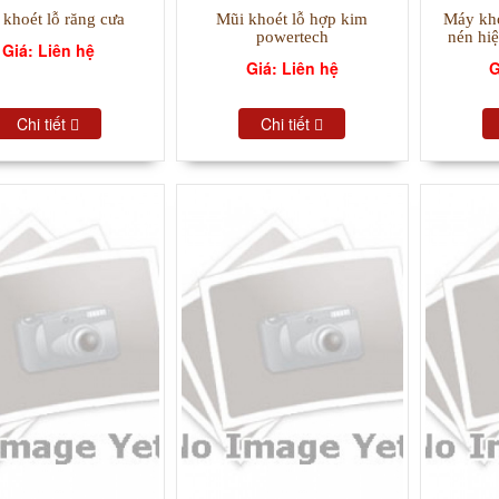
 khoét lỗ răng cưa
Mũi khoét lỗ hợp kim
Máy kho
powertech
nén hiệ
Giá: Liên hệ
Giá: Liên hệ
G
Chi tiết
Chi tiết