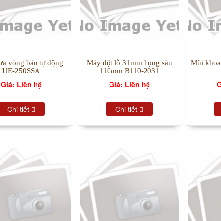
ưa vòng bán tự động
Máy đột lỗ 31mm họng sâu
Mũi khoan
UE-250SSA
110mm B110-2031
Giá: Liên hệ
Giá: Liên hệ
G
Chi tiết
Chi tiết