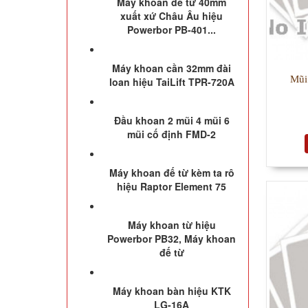
Máy khoan đế từ 40mm
xuất xứ Châu Âu hiệu
Powerbor PB-401...
Máy khoan cần 32mm đài
Mũi
loan hiệu TaiLift TPR-720A
Đầu khoan 2 mũi 4 mũi 6
mũi cố định FMD-2
Máy khoan đế từ kèm ta rô
hiệu Raptor Element 75
Máy khoan từ hiệu
Powerbor PB32, Máy khoan
đế từ
Máy khoan bàn hiệu KTK
LG-16A