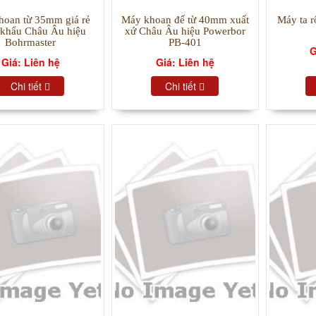
hoan từ 35mm giá rẻ
Máy khoan đế từ 40mm xuất
Máy ta r
 khẩu Châu Âu hiệu
xứ Châu Âu hiệu Powerbor
Bohrmaster
PB-401
G
Giá: Liên hệ
Giá: Liên hệ
Chi tiết
Chi tiết