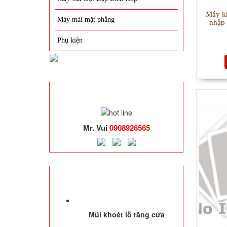
Máy k
Máy mài mặt phẳng
nhập
Phụ kiện
HỖ TRỢ TRỰC TUYẾN
Mr. Vui
0908926565
SẢN PHẨM NỔI BẬT
Mũi khoét lỗ răng cưa